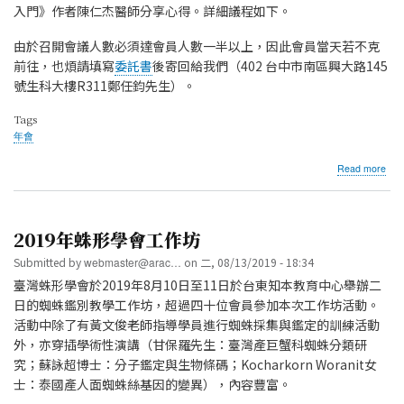
入門》作者陳仁杰醫師分享心得。詳細議程如下。
由於召開會議人數必須達會員人數一半以上，因此會員當天若不克
前往，也煩請填寫
委託書
後寄回給我們（402 台中市南區興大路145
號生科大樓R311鄭任鈞先生）。
Tags
年會
abo
Read more
201
蛛
形
年
2019年蛛形學會工作坊
會
暨
Submitted by
webmaster@arac…
on
二, 08/13/2019 - 18:34
臺
臺灣蛛形學會於2019年8月10日至11日於台東知本教育中心舉辦二
灣
日的蜘蛛鑑別教學工作坊，超過四十位會員參加本次工作坊活動。
蛛
形
活動中除了有黃文俊老師指導學員進行蜘蛛採集與鑑定的訓練活動
學
外，亦穿插學術性演講（甘保羅先生：臺灣產巨蟹科蜘蛛分類研
會
究；蘇詠超博士：分子鑑定與生物條碼；Kocharkorn Woranit女
會
員
士：泰國產人面蜘蛛絲基因的變異），內容豐富。
大