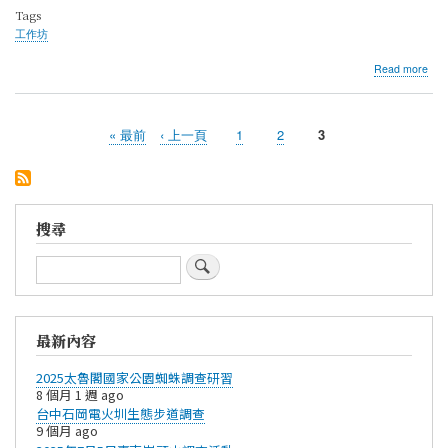
會
Tags
工作坊
abo
Read more
201
年
蛛
First
« 最前
Previous
‹ 上一頁
Page
1
Page
2
目
3
形
Pagination
page
page
前
學
會
頁
工
面
作
坊
搜尋
搜
尋
最新內容
2025太魯閣國家公園蜘蛛調查研習
8 個月 1 週 ago
台中石岡電火圳生態步道調查
9 個月 ago