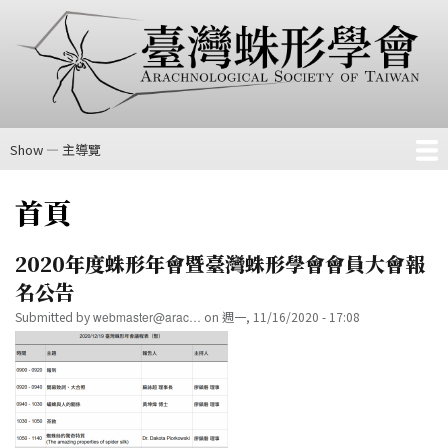
移
至
主
內
容
Show — 主導覽
主
導
首頁
會費、入會或續會匯款方法
關於我們
相關連結
科級檢索表
覽
首頁
2020年度蛛形年會暨臺灣蛛形學會會員大會報
名公告
Submitted by
webmaster@arac…
on
週一, 11/16/2020 - 17:08