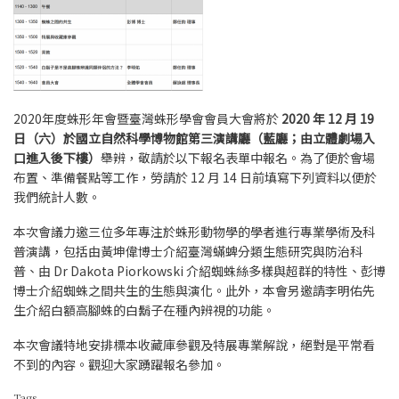
2020年度蛛形年會暨臺灣蛛形學會會員大會將於
2020 年 12 月 19
日（六）於國立自然科學博物館第三演講廳（藍廳；由立體劇場入
口進入後下樓）
舉辨，敬請於以下報名表單中報名。為了便於會場
布置、準備餐點等工作，勞請於 12 月 14 日前填寫下列資料以便於
我們統計人數。
本次會議力邀三位多年專注於蛛形動物學的學者進行專業學術及科
普演講，包括由黃坤偉博士介紹臺灣蟎蜱分類生態研究與防治科
普、由 Dr Dakota Piorkowski 介紹蜘蛛絲多樣與超群的特性、彭博
博士介紹蜘蛛之間共生的生態與演化。此外，本會另邀請李明佑先
生介紹白額高腳蛛的白鬍子在種內辨視的功能。
本次會議特地安排標本收藏庫參觀及特展專業解說，絕對是平常看
不到的內容。觀迎大家踴躍報名參加。
Tags