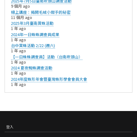
2025年7月5日臺南崁頭山調查活動
9 個月 ago
線上講座：揭開毛絨小鉗手的秘密
11 個月 ago
​2025年3月臺南賞蛛活動
1 年 ago
2024年一日蛛蛛調查員成果
1 年 ago
台中賞蛛活動 2/22 (週六)
1 年 ago
【一日蛛蛛調查員】活動（台南崁頭山）
1 年 ago
2024 夏夜蜘蛛調查活動
1 年 ago
2024年度蛛形年會暨臺灣蛛形學會會員大會
1 年 ago
登入
USER
ACCOUNT