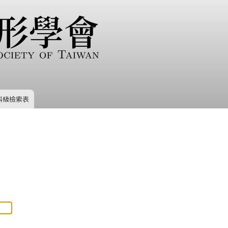
移
至
主
內
容
科級檢索表