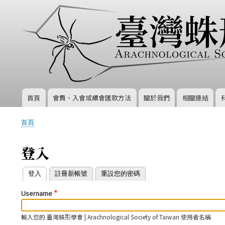
首頁
會費、入會或續會匯款方法
關於我們
相關連結
主
導
首頁
覽
導
航
登入
連
結
登入
(作用中頁籤)
註冊新帳號
重設您的密碼
主
Username
要
索
輸入您的 臺灣蛛形學會 | Arachnological Society of Taiwan 使用者名稱