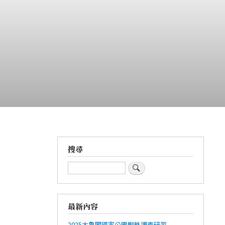
搜尋
搜
尋
最新內容
2025太魯閣國家公園蜘蛛調查研習