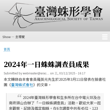
移
至
主
內
容
Show — 主導覽
主
導
首頁
會費、入會或續會匯款方法
關於我們
相關連結
科級檢索表
首頁
覽
導
航
2024年一日蛛蛛調查員成果
連
結
Submitted by
webmaster@arac…
on
三, 03/12/2025 - 16:17
本文轉錄自本會會員羅英元先生於2025年3月11日發表在臉書社
團《
臺灣蛛式會社
》的文章。
2024年臺灣蛛形學會和生多所在台中電火圳及台
南崁頭山合辦了「一日蛛蛛調查員」活動，歡迎大家一起
來觀察、記錄及鑑定蜘蛛。在6次調查中共有45位、123