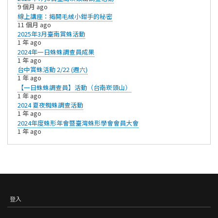
9 個月 ago
線上講座：揭開毛絨小鉗手的秘密
11 個月 ago
​2025年3月臺南賞蛛活動
1 年 ago
2024年一日蛛蛛調查員成果
1 年 ago
台中賞蛛活動 2/22 (週六)
1 年 ago
【一日蛛蛛調查員】活動（台南崁頭山）
1 年 ago
2024 夏夜蜘蛛調查活動
1 年 ago
2024年度蛛形年會暨臺灣蛛形學會會員大會
1 年 ago
登入
USER
ACCOUNT