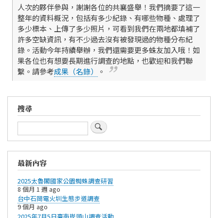
人次的夥伴參與，謝謝各位的共襄盛舉！我們摘要了這一
整年的資料概況，包括有多少紀錄、有哪些物種、處理了
多少標本、上傳了多少照片，可看到我們在兩地都填補了
許多空缺資訊，有不少過去沒有被發現過的物種分布紀
錄。活動今年持續舉辦，我們還需要更多蛛友加入哦！如
果各位也有想要長期進行調查的地點，也歡迎和我們聯
繫。請參考
成果（名錄）
。
搜尋
搜
尋
最新內容
2025太魯閣國家公園蜘蛛調查研習
8 個月 1 週 ago
台中石岡電火圳生態步道調查
9 個月 ago
2025年7月5日臺南崁頭山調查活動