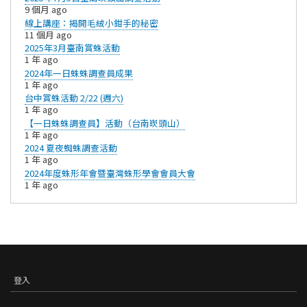
9 個月 ago
線上講座：揭開毛絨小鉗手的秘密
11 個月 ago
​2025年3月臺南賞蛛活動
1 年 ago
2024年一日蛛蛛調查員成果
1 年 ago
台中賞蛛活動 2/22 (週六)
1 年 ago
【一日蛛蛛調查員】活動（台南崁頭山）
1 年 ago
2024 夏夜蜘蛛調查活動
1 年 ago
2024年度蛛形年會暨臺灣蛛形學會會員大會
1 年 ago
登入
USER
ACCOUNT