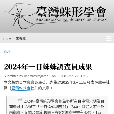
移
至
主
內
容
Show — 主導覽
主
導
首頁
會費、入會或續會匯款方法
關於我們
相關連結
科級檢索表
首頁
覽
導
航
2024年一日蛛蛛調查員成果
連
結
Submitted by
webmaster@arac…
on
三, 03/12/2025 - 16:17
本文轉錄自本會會員羅英元先生於2025年3月11日發表在臉書社
團《
臺灣蛛式會社
》的文章。
2024年臺灣蛛形學會和生多所在台中電火圳及台
南崁頭山合辦了「一日蛛蛛調查員」活動，歡迎大家一起
來觀察、記錄及鑑定蜘蛛。在6次調查中共有45位、123