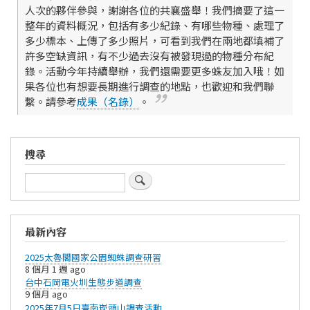
人次的夥伴參與，謝謝各位的共襄盛舉！我們摘要了這一
整年的資料概況，包括有多少紀錄、有哪些物種、處理了
多少標本、上傳了多少照片，可看到我們在兩地都填補了
許多空缺資訊，有不少過去沒有被發現過的物種分布紀
錄。活動今年持續舉辦，我們還需要更多蛛友加入哦！如
果各位也有想要長期進行調查的地點，也歡迎和我們聯
繫。請參考
成果（名錄）
。
搜尋
搜
尋
最新內容
2025太魯閣國家公園蜘蛛調查研習
8 個月 1 週 ago
台中石岡電火圳生態步道調查
9 個月 ago
2025年7月5日臺南崁頭山調查活動